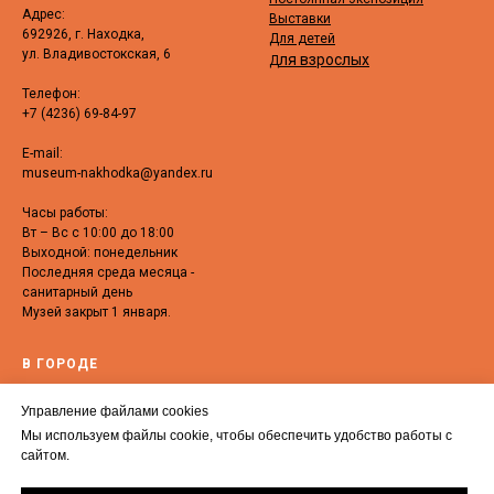
Адрес:
Выставки
692926, г. Находка,
Для детей
ул. Владивостокская, 6
ля взрослых
Д
Телефон:
+7 (4236) 69-84-97
E-mail:
museum-nakhodka@yandex.ru
Часы работы:
Вт – Вс с 10:00 до 18:00
Выходной: понедельник
Последняя среда месяца -
санитарный день
Музей закрыт 1 января.
В ГОРОДЕ
Выставочный зал «Залив
Управление файлами cookies
Восток»
Мы используем файлы cookie, чтобы обеспечить удобство работы с
Достопримечательности
сайтом.
Находки
ИН - Центр