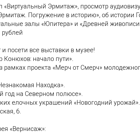
л «Виртуальный Эрмитаж», просмотр аудиовиз
Эрмитаж. Погружение в историю», об истории Г
уальные залы «Юпитера» и «Древней живописи
0 рублей
 и посети все выставки в музее!
 Конюхов: начало пути».
 в рамках проекта «Мерч от Смерч» молодежно
Незнакомая Находка».
й год на Северном полюсе».
ских елочных украшений «Новогодний урожай».
кая, 6.
рея «Вернисаж»: