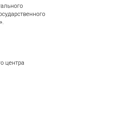
уального
осударственного
».
го центра