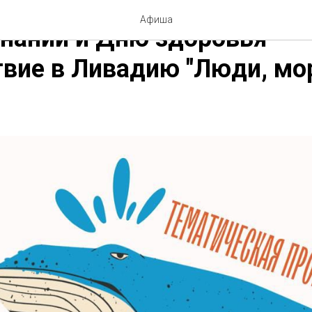
Афиша
наний и Дню здоровья -
вие в Ливадию "Люди, мо