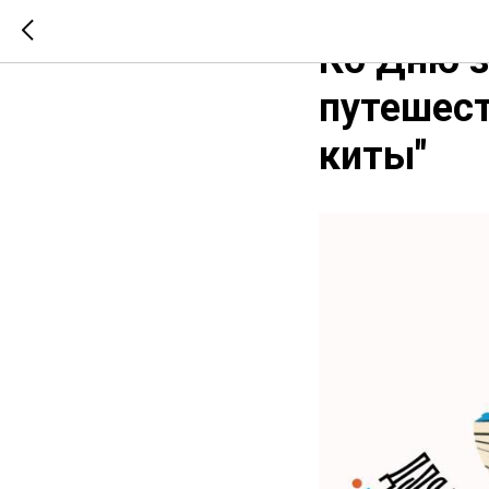
2025-08-26 04:03
Ко Дню з
путешест
киты"