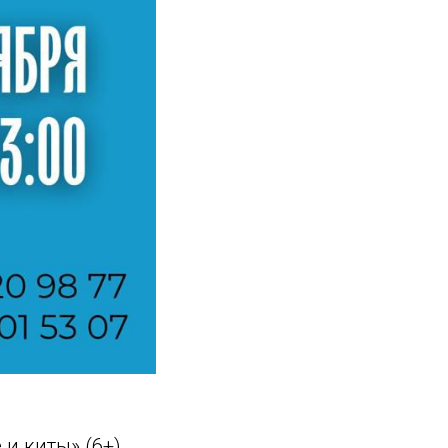
и киты» (6+)