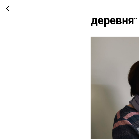
Начало р
деревня"