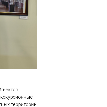
объектов
 экскурсионные
тных территорий