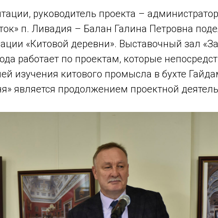
нтации, руководитель проекта – администрато
ток» п. Ливадия – Балан Галина Петровна под
ации «Китовой деревни». Выставочный зал «За
ода работает по проектам, которые непосредс
ией изучения китового промысла в бухте Гайда
ня» является продолжением проектной деятель