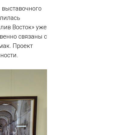
р выставочного
елилась
лив Восток» уже
твенно связаны с
мак. Проект
ности.