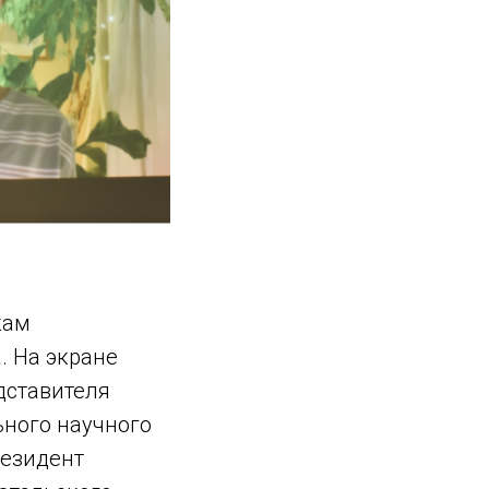
кам
. На экране
дставителя
ьного научного
резидент