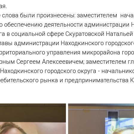
ая.
 слова были произнесены: заместителем нач
о обеспечению деятельности администрации 
га в социальной сфере Скуратовской Натальей
лавы администрации Находкинского городского
рриториального управления микрорайона горо
рным Сергеем Алексеевичем; заместителем г
Находкинского городского округа - начальни
ребительского рынка и предпринимательства 