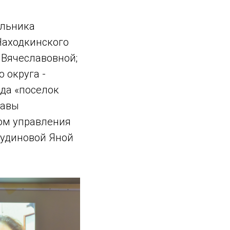
альника
Находкинского
 Вячеславовной;
 округа -
да «поселок
лавы
ком управления
Кудиновой Яной