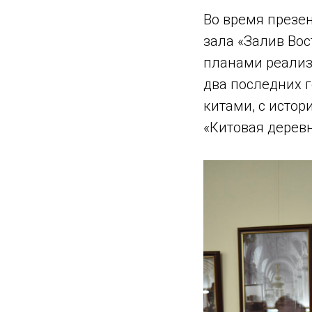
Во время презе
зала «Залив Вос
планами реализ
два последних г
китами, с истор
«Китовая дерев