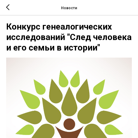
Новости
Конкурс генеалогических
исследований "След человека
и его семьи в истории"