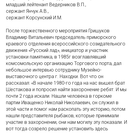
младший лейтенант Ведерников В.П.,
сержант Янчук А.В.,
сержант Корсунский И.М.
После торжественного мероприятия Гришуков
Владимир Витальевич председатель приморского
краевого отделения всероссийского созидательного
движения «Русский лад», инициатор и участник
установки памятника, в 1985г возглавлявший
комсомольскую организацию Торгового порта, дал
небольшое интервью сотруднику Музейно-
выставочного центра г. Находки. Вот что он
рассказал: «В начале 1980-го года на нас вышел брат
Шестакова и попросил найти захоронение ребят. И мы
почти 2 года искали. Нашли человека в горкоме
партии Иващенко Николай Николаевич, он служил в
этой части и помог нам раскопать эту историю, потом
нашли представителя рыбаков, которые принимали
участие в захоронении, они нам могилу эту показали. И
вот тогда созрело решение установить здесь