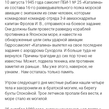
10 августа 1945 года самолет ПБИ-1 № 25 «Каталина»
из состава 16-го разведывательного полка морской
авиации с экипажем из семи человек, которым
командовал командир отряда 3-й авиаэскадрильи
капитан Фролов И. В., отправился на боевое задание.
Они должны были провести разведку кораблей
противника в Японском море, и навести на
обнаруженные цели силы ударной авиации.
Гидросамолет «Каталина» вылетел на свое последнее
задания с аэродрома Суходола. И больше туда не
вернулся. Причины трагедии до сих пор точно не
известны. Может, подвела техника, или противник
заметил их раньше… Мы уже этого, наверное, не
узнаем… Нам осталась только память.
Утром следующего дня местные рыбаки нашли четыре
тела и захоронили их в братской могиле, на берегу
бухты Спокойной. Трое летчиков пропали без вести, и
море стало их могилой.