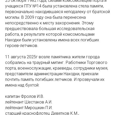
25 октября 1982 года, силами комсомольцев порта и
учащихся ПТУ №14 была установлена стела памяти,
первоначально находившаяся неподалеку от братской
могилы. В 2009 году она была перенесена
непосредственно к месту захоронения. Этому
предшествовала большая исследовательская
работа, в результате которой комсомольцами
Находки были установлены имена всех погибших
героев-летчиков.
11 августа 2025г возле памятника жители города
собрались на траурный митинг. Работники Торгового
порта, военнослужащие, краеведы, сотрудники музея,
представители администрации Находки, приехали
почтить память погибших летчиков. И прозвучали их
имена над бухтой:
капитан Фролов И.В.
лейтенант Шестаков А.И.
лейтенант Мирошкин П.И.
старший краснофлотец Девятков К.М.,