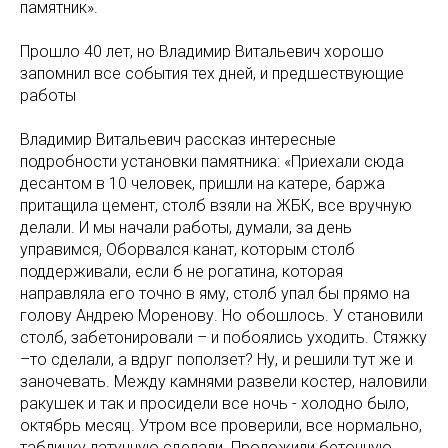
памятник».
Прошло 40 лет, но Владимир Витальевич хорошо
запомнил все события тех дней, и предшествующие
работы
Владимир Витальевич рассказ интересные
подробности установки памятника: «Приехали сюда
десантом в 10 человек, пришли на катере, баржа
притащила цемент, столб взяли на ЖБК, все вручную
делали. И мы начали работы, думали, за день
управимся, Оборвался канат, которым столб
поддерживали, если б не рогатина, которая
направляла его точно в яму, столб упал бы прямо на
голову Андрею Моренову. Но обошлось. У становили
столб, забетонировали – и побоялись уходить. Стяжку
–то сделали, а вдруг поползет? Ну, и решили тут же и
заночевать. Между камнями развели костер, наловили
ракушек и так и просидели все ночь - холодно было,
октябрь месяц. Утром все проверили, все нормально,
табличку латунную сделали. Проложили бетонную