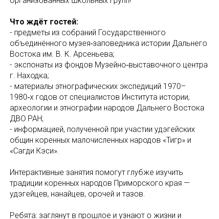
организованных школьных групп!
Что ждёт гостей:
- предметы из собраний Государственного
объединённого музея‑заповедника истории Дальнего
Востока им. В. К. Арсеньева;
- экспонаты из фондов Музейно‑выставочного центра
г. Находка;
- материалы этнографических экспедиций 1970–
1980‑х годов от специалистов Института истории,
археологии и этнографии народов Дальнего Востока
ДВО РАН;
- информацией, полученной при участии удэгейских
общин коренных малочисленных народов «Тигр» и
«Сагди Кэси».
Интерактивные занятия помогут глубже изучить
традиции коренных народов Приморского края —
удэгейцев, нанайцев, орочей и тазов.
Ребята: заглянут в прошлое и узнают о жизни и