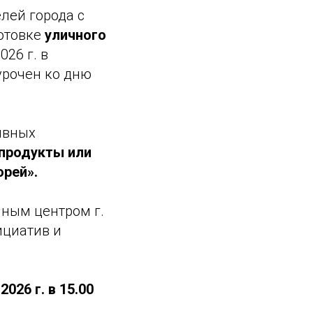
лей города с
готовке
уличного
026 г. в
урочен ко дню
ивных
 продукты или
орей».
чным центром г.
ициатив и
2026 г. в 15.00