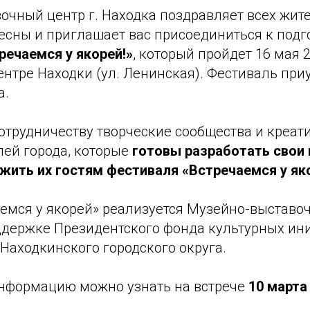
чный центр г. Находка поздравляет всех жите
есны и приглашает вас присоединиться к под
речаемся у якорей!»
, который пройдет 16 мая 2
нтре Находки (ул. Ленинская). Фестиваль при
а.
отрудничеству творческие сообщества и креат
ей города, которые
готовы разработать свои
ожить их гостям фестиваля «Встречаемся у як
аемся у якорей» реализуется Музейно-выставо
ддержке Президентского фонда культурных ин
Находкинского городского округа.
нформацию можно узнать на встрече
10 марта 