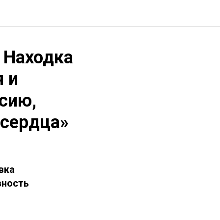
. Находка
 и
сию,
 сердца»
вка
вность