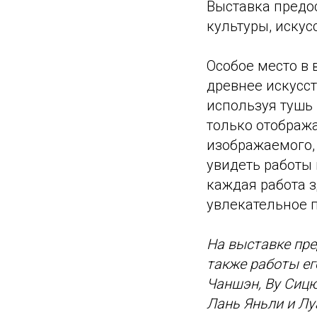
Выставка предо
культуры, искус
Особое место в 
древнее искусст
используя тушь
только отображ
изображаемого,
увидеть работы 
каждая работа з
увлекательное 
На выставке пре
также работы ег
Чаншэн, Ву Сицю
Лань Яньли и Лу