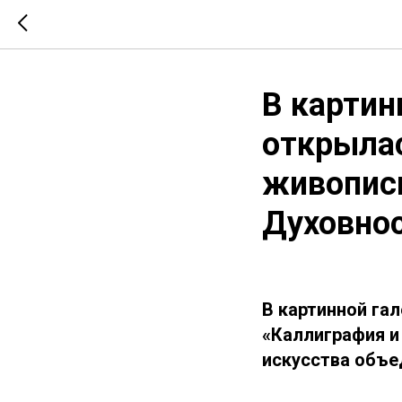
В картин
открылас
живопись
Духовнос
В картинной га
«Каллиграфия и
искусства объе