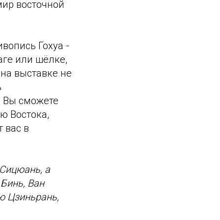
мир восточной
вопись Гохуа -
аге или шёлке,
на выставке не
ь
. Вы сможете
ю Востока,
 вас в
Сицюань, а
 Бинь, Ван
ю Цзиньрань,