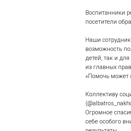
Воспитанники р
посетители обр
Наши сотрудники
возможность по
детей, так и дл
из главных пра
«Помочь может 
Коллективу соц
(@albatros_nakh
Огромное спасиб
себе особого вн
результаты.