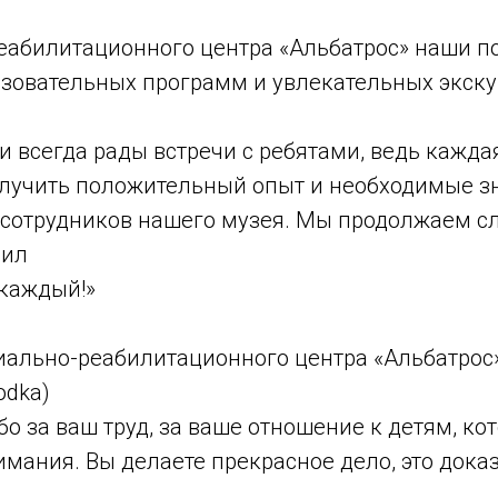
еабилитационного центра «Альбатрос» наши п
азовательных программ и увлекательных экску
 всегда рады встречи с ребятами, ведь каждая
лучить положительный опыт и необходимые зн
я сотрудников нашего музея. Мы продолжаем с
вил
каждый!»
иально-реабилитационного центра «Альбатрос»
odka)
о за ваш труд, за ваше отношение к детям, ко
имания. Вы делаете прекрасное дело, это док