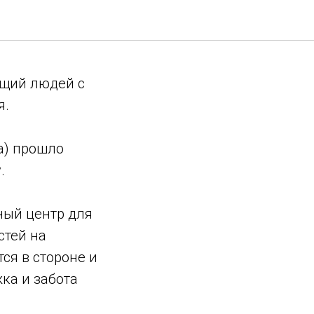
ющий людей с
я.
a) прошло
.
ный центр для
стей на
тся в стороне и
ка и забота