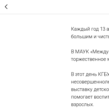
День мец
Каждый год 13 
большим и чист
В МАУК «Междун
торжественное 
В этот день КГ
несовершенноле
выставку детско
помогает воспи
взрослых.