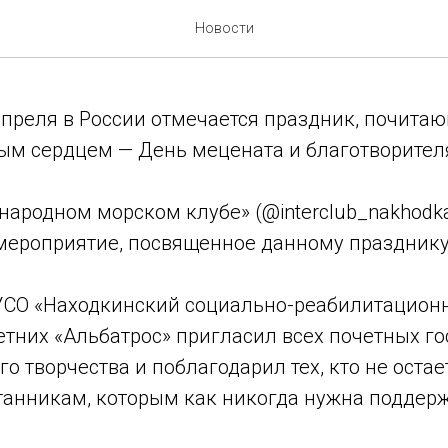
ената и благотворителя
Новости
апреля в России отмечается праздник, почита
ым сердцем — День мецената и благотворител
ародном морском клубе» (@interclub_nakhodk
мероприятие, посвященное данному празднику
БУСО «Находкинский социально-реабилитацион
тних «Альбатрос» пригласил всех почетных го
го творчества и поблагодарил тех, кто не остае
танникам, которым как никогда нужна поддерж