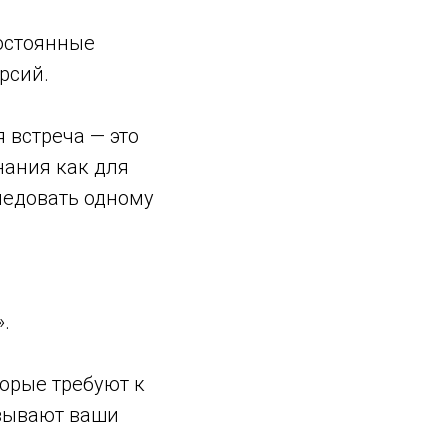
остоянные
рсий.
 встреча — это
ания как для
ледовать одному
.
торые требуют к
азывают ваши