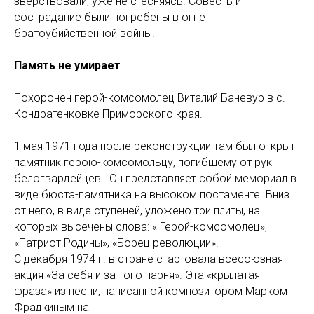
зверствовали, уже не стесняясь. Совесть и
сострадание были погребены в огне
братоубийственной войны.
Память не умирает
Похоронен герой-комсомолец Виталий Баневур в с.
Кондратенковке Приморского края.
1 мая 1971 года после реконструкции там был открыт
памятник герою-комсомольцу, погибшему от рук
белогвардейцев. Он представляет собой мемориал в
виде бюста-памятника на высоком постаменте. Вниз
от него, в виде ступеней, уложено три плиты, на
которых высечены слова: « Герой-комсомолец»,
«Патриот Родины», «Борец революции».
С декабря 1974 г. в стране стартовала всесоюзная
акция «За себя и за того парня». Эта «крылатая
фраза» из песни, написанной композитором Марком
Фрадкиным на