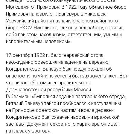
съезда Российского Коммунистического Союза
Молодежи от Приморья. В 1922 году областное бюро
Приморья направило т. Баневура в Никольск-
Уссурийский район и назначило членом районного
бюро РКСМ Никольска, где он и вёл работу, проявив
себя при этом находчивым, ответственным, умным и
исполнительным человеком».
17 сентября 1922 г. белогвардейский отряд
неожиданно совершил нападение на деревню
Кондратенково. Баневур был предупрежден об
опасности, но уйти не успел и был захвачен в плен. Вот
что писал об этом член правительства
Дальневосточной республики Моисей
Губельман: «Выполняя задание партизанского отряда,
Виталий Баневур тайгой пробирался к наступавшим
на Приморье советским частям и возле деревни
Кондратенково был схвачен часовыми вражеской
заставы. Документ секретного характера он съел
на глазах у врагов».