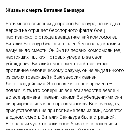
Жизнь и смерть Виталия Банивура
Есть много описаний допросов Баневура, но ни одна
версия не отрицает бесспорного факта: боец
партизанского отряда двадцатилетний комсомолец
Виталий Баневур был взят в плен белогвардейцами и
замучен до смерти. Он был из первых комсомольцев,
настоящих, пылких, готовых умереть за свои
убеждения. Виталий вынес жесточайшие пытки,
противные человеческому разуму, он не выдал никого
из своих товарищей и был зверски казнен
белогвардейцами. Это везде и во все времена –
подвиг. А те, кто совершил все эти зверства везде и
во все времена - палачи, какими бы убеждениями они
ни прикрывались и не оправдывались. Все очевидцы,
присутствовавшие при подъеме тела из ямы, сходятся
в одном: смерть Виталия Банивура была страшной.
Его палачи чувствовали свое близкое поражение и