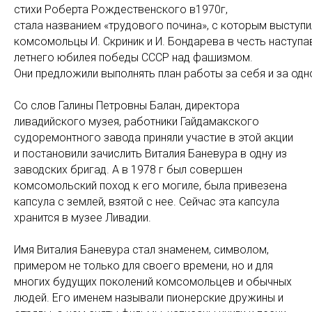
стихи Роберта Рождественского в1970г,
стала названием «трудового почина», с которым выступ
комсомольцы И. Скриник и И. Бондарева в честь наступа
летнего юбилея победы СССР над фашизмом.
Они предложили выполнять план работы за себя и за од
Со слов Галины Петровны Балан, директора
ливадийского музея, работники Гайдамакского
судоремонтного завода приняли участие в этой акции
и постановили зачислить Виталия Баневура в одну из
заводских бригад. А в 1978 г был совершен
комсомольский поход к его могиле, была привезена
капсула с землей, взятой с нее. Сейчас эта капсула
хранится в музее Ливадии.
Имя Виталия Баневура стал знаменем, символом,
примером не только для своего времени, но и для
многих будущих поколений комсомольцев и обычных
людей. Его именем называли пионерские дружины и