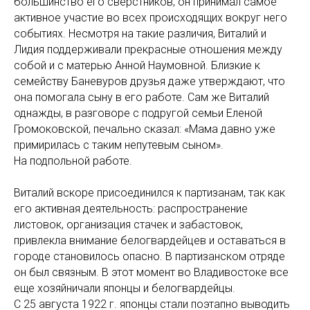
большинство его сверстников, он принимал самое
активное участие во всех происходящих вокруг него
событиях. Несмотря на такие различия, Виталий и
Лидия поддерживали прекрасные отношения между
собой и с матерью Анной Наумовной. Близкие к
семейству Баневуров друзья даже утверждают, что
она помогала сыну в его работе. Сам же Виталий
однажды, в разговоре с подругой семьи Еленой
Громоковской, печально сказал: «Мама давно уже
примирилась с таким непутевым сыном».
На подпольной работе.
Виталий вскоре присоединился к партизанам, так как
его активная деятельность: распространение
листовок, организация стачек и забастовок,
привлекла внимание белогвардейцев и оставаться в
городе становилось опасно. В партизанском отряде
он был связным. В этот момент во Владивостоке все
еще хозяйничали японцы и белогвардейцы.
C 25 августа 1922 г. японцы стали поэтапно выводить