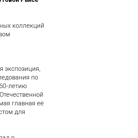
йных коллекций
твом
я экспозиция,
ледования по
 60-летию
 Отечественной
мая главная её
естом для
лад в