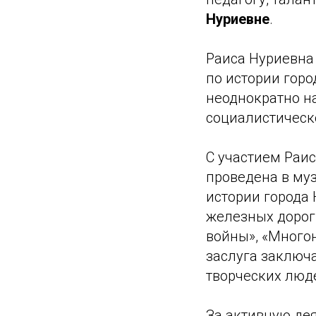
Нуриевне
.
Раиса Нуриевна
по истории горо
неоднократно н
социалистическ
С участием Раи
проведена в му
истории города 
железных дорог
войны», «Многон
заслуга заключа
творческих люд
За активную дея