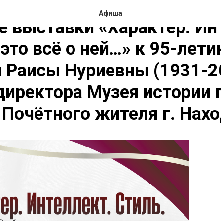
Афиша
 выставки «Характер. Ин
 это всё о ней…» к 95-лет
 Раисы Нуриевны (1931-20
директора Музея истории г
 Почётного жителя г. Нах