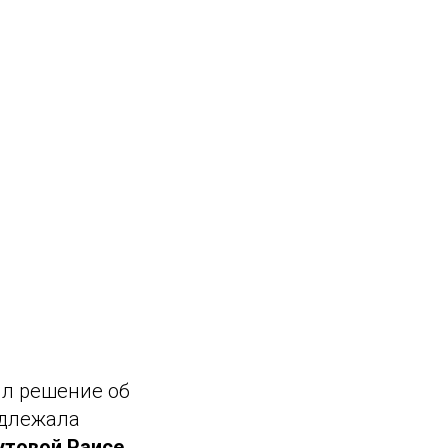
ял решение об
адлежала
утовой Раисе