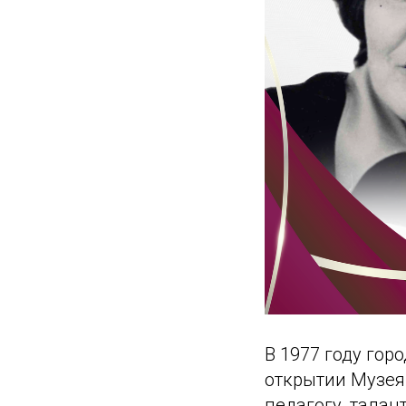
В 1977 году го
открытии Музея
педагогу, тала