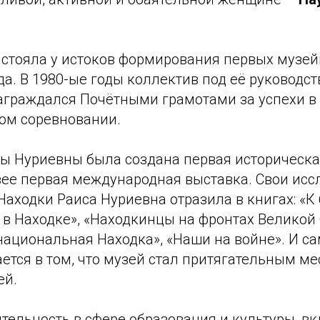
 стояла у истоков формирования первых музе
да. В 1980-ые годы коллектив под её руководс
аграждался Почётными грамотами за успехи в
ом соревновании.
сы Нуриевны была создана первая историческа
зее первая международная выставка. Свои исс
Находки Раиса Нуриевна отразила в книгах: «К
 в Находке», «Находкинцы на фронтах Великой
ациональная Находка», «Наши на войне». И са
ется в том, что музей стал притягательным м
ей.
тельность в сфере образования и культуры, вк