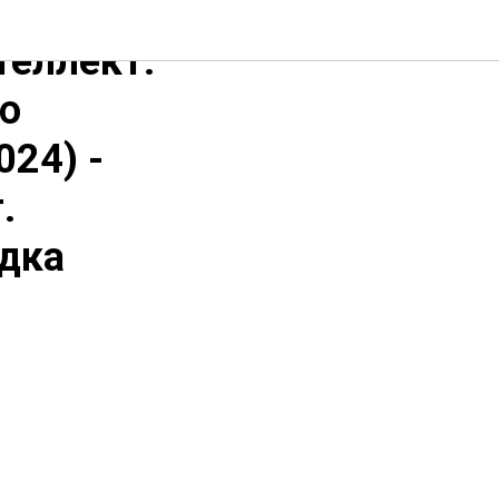
теллект.
ию
24) -
.
одка