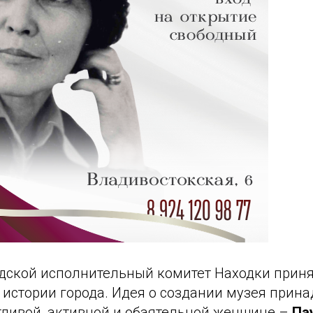
родской исполнительный комитет Находки прин
 истории города. Идея о создании музея прин
нтливой, активной и обаятельной женщине –
Па