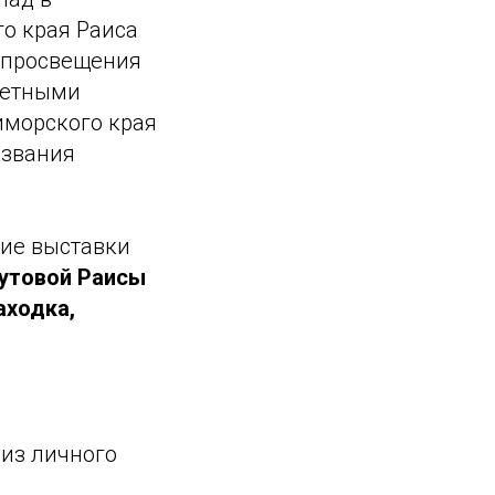
го края Раиса
 просвещения
четными
иморского края
 звания
тие выставки
аутовой Раисы
аходка,
 из личного